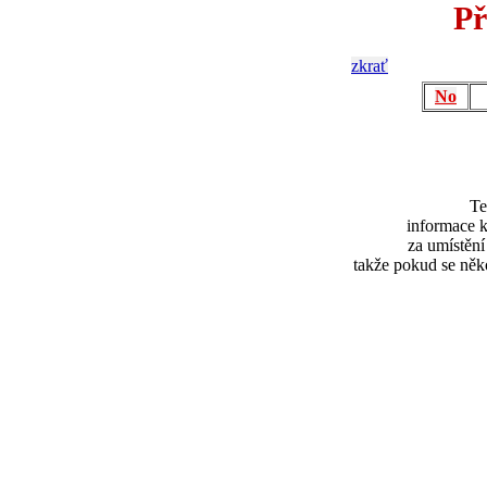
Př
zkrať
No
Te
informace k
za umístěn
takže pokud se něk