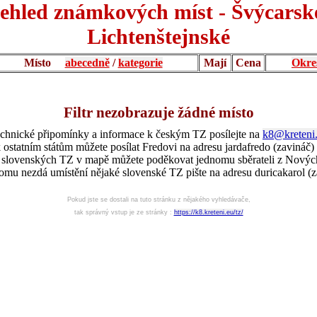
ehled známkových míst - Švýcarsk
Lichtenštejnské
Místo
abecedně
/
kategorie
Mají
Cena
Okre
Filtr nezobrazuje žádné místo
chnické připomínky a informace k českým TZ posílejte na
k8@kreteni
 ostatním státům můžete posílat Fredovi na adresu jardafredo (zavináč)
í slovenských TZ v mapě můžete poděkovat jednomu sběrateli z Nový
omu nezdá umístění nějaké slovenské TZ pište na adresu duricakarol (z
Pokud jste se dostali na tuto stránku z nějakého vyhledávače,
tak správný vstup je ze stránky :
https://k8.kreteni.eu/tz/