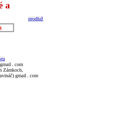
é a
prodluž
s
.eu
 gmail . com
ch Zámkoch,
avináč) gmail . com