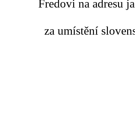
Fredovi na adresu ja
za umístění slove
poděkovat jedno
Z
takže pokud se něko
slovenské TZ pišt
(zaviná
Pokud jste se dostali na t