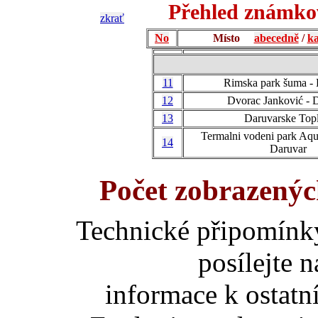
Přehled známkov
zkrať
No
Místo
abecedně
/
ka
11
Rimska park šuma - 
12
Dvorac Janković - 
13
Daruvarske Topl
Termalni vodeni park Aqu
14
Daruvar
Počet zobrazenýc
Technické připomínk
posílejte 
informace k ostatn