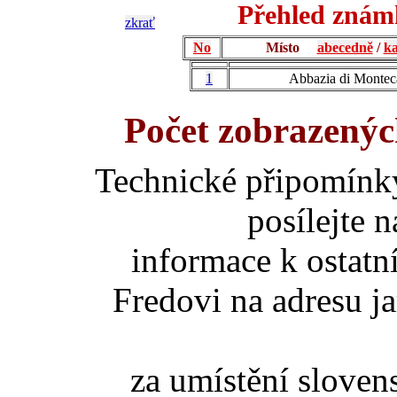
Přehled známk
zkrať
No
Místo
abecedně
/
ka
1
Abbazia di Montec
Počet zobrazenýc
Technické připomínk
posílejte 
informace k ostatn
Fredovi na adresu ja
za umístění slove