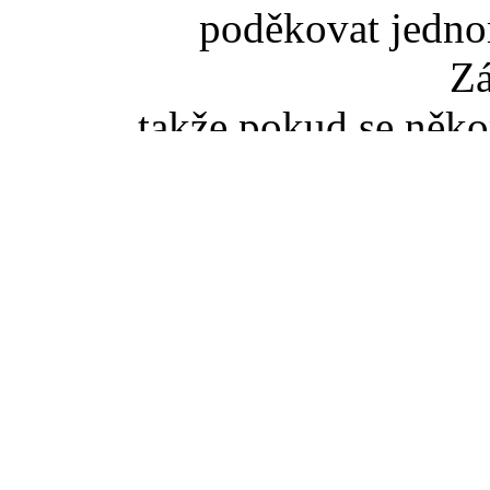
poděkovat jedno
Z
takže pokud se něko
slovenské TZ pišt
(zaviná
Pokud jste se dostali na t
tak správný vstup je ze