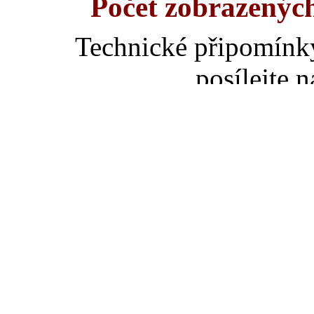
Počet zobrazenýc
Technické připomínk
posílejte 
informace k ostatn
Fredovi na adresu ja
za umístění slove
poděkovat jedno
Z
takže pokud se něko