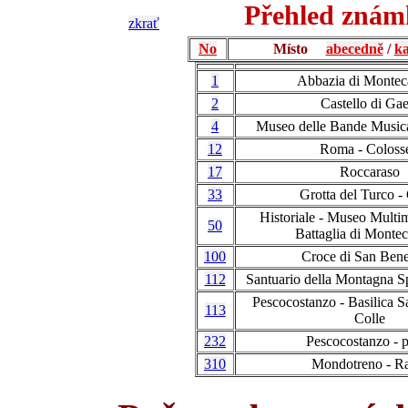
Přehled známk
zkrať
No
Místo
abecedně
/
ka
1
Abbazia di Montec
2
Castello di Gae
4
Museo delle Bande Musica
12
Roma - Coloss
17
Roccaraso
33
Grotta del Turco -
Historiale - Museo Multi
50
Battaglia di Montec
100
Croce di San Bene
112
Santuario della Montagna S
Pescocostanzo - Basilica S
113
Colle
232
Pescocostanzo - 
310
Mondotreno - R