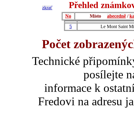
Přehled známkov
zkrať
No
Místo
abecedně
/
ka
5
Le Mont Saint Mi
Počet zobrazenýc
Technické připomínk
posílejte 
informace k ostatn
Fredovi na adresu ja
za umístění slove