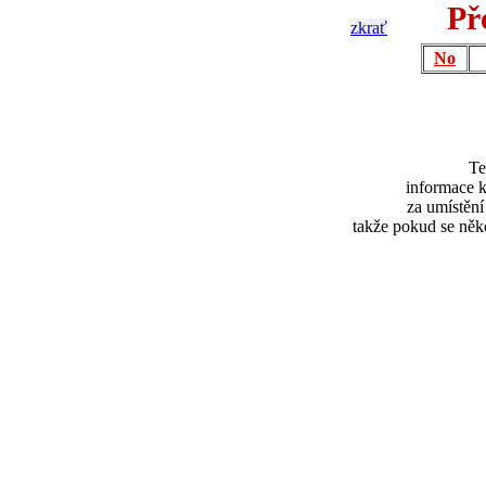
Př
zkrať
No
Te
informace k
za umístěn
takže pokud se něk