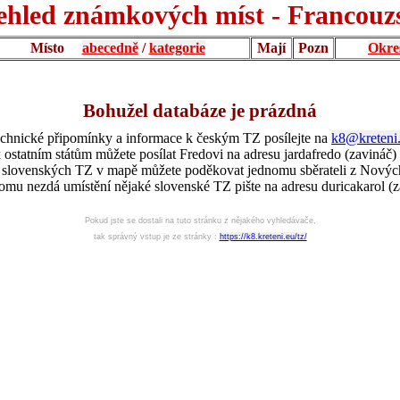
ehled známkových míst - Francouz
Místo
abecedně
/
kategorie
Mají
Pozn
Okre
Bohužel databáze je prázdná
chnické připomínky a informace k českým TZ posílejte na
k8@kreteni
 ostatním státům můžete posílat Fredovi na adresu jardafredo (zavináč)
í slovenských TZ v mapě můžete poděkovat jednomu sběrateli z Nový
omu nezdá umístění nějaké slovenské TZ pište na adresu duricakarol (z
Pokud jste se dostali na tuto stránku z nějakého vyhledávače,
tak správný vstup je ze stránky :
https://k8.kreteni.eu/tz/