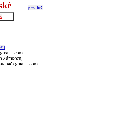
ské
prodluž
s
.eu
 gmail . com
ch Zámkoch,
avináč) gmail . com