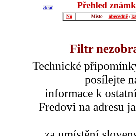
Přehled známk
zkrať
No
Místo
abecedně
/
ka
Filtr nezobr
Technické připomínk
posílejte 
informace k ostatn
Fredovi na adresu ja
za umístění slove