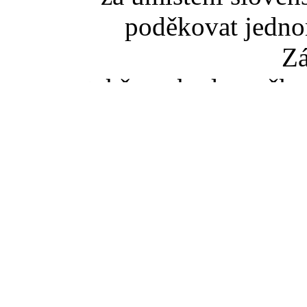
poděkovat jedno
Z
takže pokud se něko
slovenské TZ pišt
(zaviná
Pokud jste se dostali na t
tak správný vstup je ze