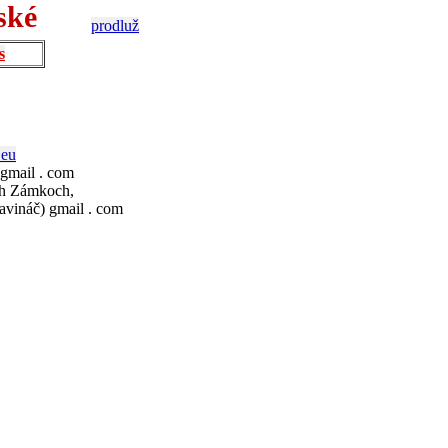
ské
prodluž
s
.eu
 gmail . com
ch Zámkoch,
avináč) gmail . com