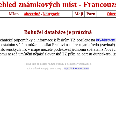
ehled známkových míst - Francouz
Místo
abecedně
/
kategorie
Mají
Pozn
Okre
Bohužel databáze je prázdná
chnické připomínky a informace k českým TZ posílejte na
k8@kreteni
 ostatním státům můžete posílat Fredovi na adresu jardafredo (zavináč)
í slovenských TZ v mapě můžete poděkovat jednomu sběrateli z Nový
omu nezdá umístění nějaké slovenské TZ pište na adresu duricakarol (z
Pokud jste se dostali na tuto stránku z nějakého vyhledávače,
tak správný vstup je ze stránky :
https://k8.kreteni.eu/tz/