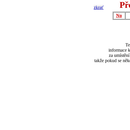
Př
zkrať
No
Te
informace k
za umístěn
takže pokud se něk