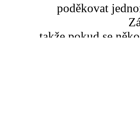
poděkovat jedno
Z
takže pokud se něko
slovenské TZ pišt
(zaviná
Pokud jste se dostali na t
tak správný vstup je ze