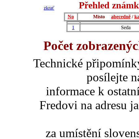
Přehled známk
zkrať
No
Místo
abecedně
/
ka
1
Seda
Počet zobrazenýc
Technické připomínk
posílejte 
informace k ostatn
Fredovi na adresu ja
za umístění slove