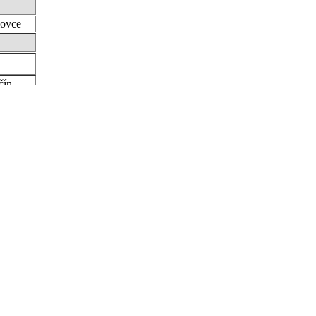
ovce
čín
.eu
 gmail . com
ch Zámkoch,
avináč) gmail . com