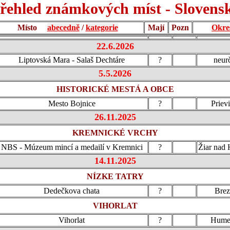
řehled známkových míst - Slovens
Místo
abecedně
/
kategorie
Mají
Pozn
Okre
22.6.2026
Liptovská Mara - Salaš Dechtáre
?
neur
5.5.2026
HISTORICKÉ MESTÁ A OBCE
Mesto Bojnice
?
Priev
26.11.2025
KREMNICKÉ VRCHY
NBS - Múzeum mincí a medailí v Kremnici
?
Žiar nad
14.11.2025
NÍZKE TATRY
Dedečkova chata
?
Bre
VIHORLAT
Vihorlat
?
Hume