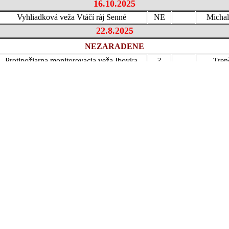
16.10.2025
Vyhliadková veža Vtáčí ráj Senné
NE
Michal
22.8.2025
NEZARADENE
Protipožiarna monitorovacia veža Ibovka
?
Tren
Počet zobrazených známkových míst : 7
chnické připomínky a informace k českým TZ posílejte na
k8@kreteni
 ostatním státům můžete posílat Fredovi na adresu jardafredo (zavináč)
í slovenských TZ v mapě můžete poděkovat jednomu sběrateli z Nový
omu nezdá umístění nějaké slovenské TZ pište na adresu duricakarol (z
Pokud jste se dostali na tuto stránku z nějakého vyhledávače,
tak správný vstup je ze stránky :
https://k8.kreteni.eu/tz/