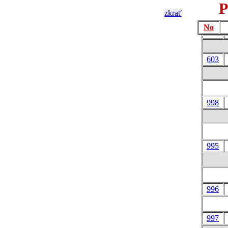
P
zkrať
No
603
998
995
996
997