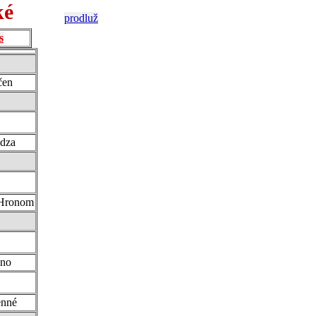
ké
prodluž
s
čen
idza
 Hronom
zno
nné