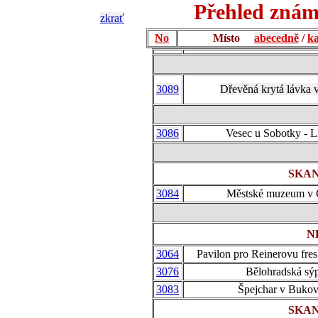
Přehled znám
zkrať
No
Místo
abecedně
/
ka
3089
Dřevěná krytá lávka 
3086
Vesec u Sobotky - L
SKAN
3084
Městské muzeum v 
N
3064
Pavilon pro Reinerovu fre
3076
Bělohradská sý
3083
Špejchar v Buko
SKAN