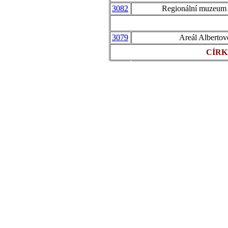
3082
Regionální muzeum
3079
Areál Albertov
CÍRK
Kostel Navštívení Panny Ma
3085
kaple V Lipká
JI
3080
Informační středisko CHKO
3081
Dům přírody Jizersk
3045
Velký Týnec - Hra
3028
Tvrz Pomezn
SKAN