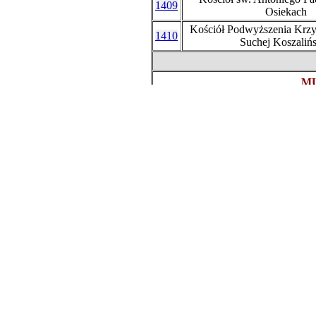
1409
Osiekach
Kościół Podwyższenia Krz
1410
Suchej Koszalińs
MU
1413
Ośrodek Garncarski
H
1412
Platforma widokowa na Troja
MU
1411
Muzeum Zabawek i Zaba
CÍRK
Kaplica św. Anny i kalwar
1407
Śląskim