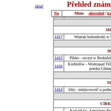
Přehled znám
zkrať
No
Místo
abecedně
/
ka
MU
1417
Wiatrak holenderski w 
H
1415
Pilsko - szczyt w Beskid
Korbielów - Wodospad Trój
1416
potoku Glinn
N
1414
Izby - miejscowość u pod
CÍRK
Kościół św. Antoniego P