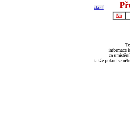
Př
zkrať
No
Te
informace k
za umístěn
takže pokud se něk