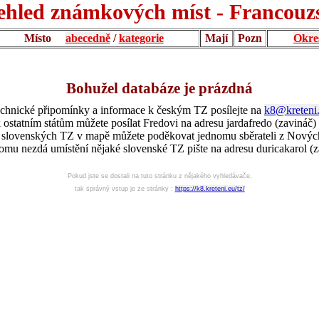
ehled známkových míst - Francouz
Místo
abecedně
/
kategorie
Mají
Pozn
Okre
Bohužel databáze je prázdná
chnické připomínky a informace k českým TZ posílejte na
k8@kreteni
 ostatním státům můžete posílat Fredovi na adresu jardafredo (zavináč)
í slovenských TZ v mapě můžete poděkovat jednomu sběrateli z Nový
omu nezdá umístění nějaké slovenské TZ pište na adresu duricakarol (z
Pokud jste se dostali na tuto stránku z nějakého vyhledávače,
tak správný vstup je ze stránky :
https://k8.kreteni.eu/tz/