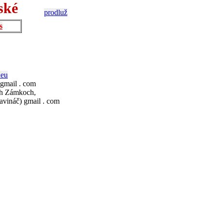
ské
prodluž
s
.eu
 gmail . com
ch Zámkoch,
avináč) gmail . com