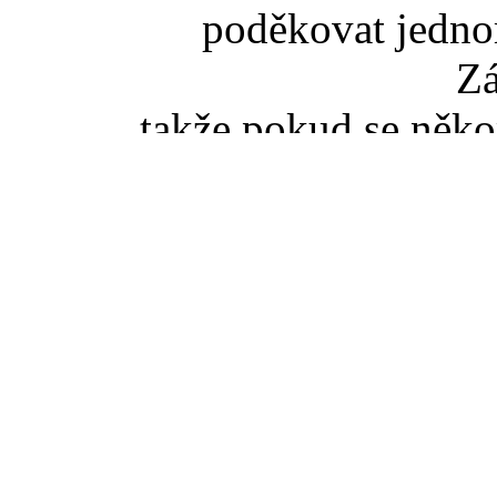
poděkovat jedno
Z
takže pokud se něko
slovenské TZ pišt
(zaviná
Pokud jste se dostali na t
tak správný vstup je ze