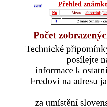
Přehled známko
zkrať
No
Místo
abecedně
/
ka
1
Zaanse Schans - Z
Počet zobrazenýc
Technické připomínk
posílejte 
informace k ostatn
Fredovi na adresu ja
za umístění slove