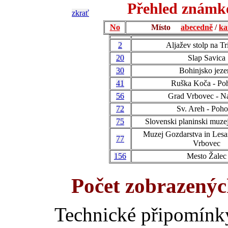
Přehled známko
zkrať
No
Místo
abecedně
/
ka
2
Aljažev stolp na Tr
20
Slap Savica
30
Bohinjsko jeze
41
Ruška Koča - Poh
56
Grad Vrbovec - Na
72
Sv. Areh - Poho
75
Slovenski planinski muzej
Muzej Gozdarstva in Lesa
77
Vrbovec
156
Mesto Žalec
Počet zobrazenýc
Technické připomínk