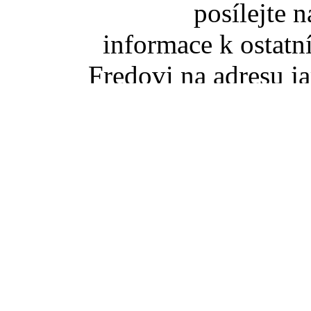
posílejte 
informace k ostatn
Fredovi na adresu ja
za umístění slove
poděkovat jedno
Z
takže pokud se něko
slovenské TZ pišt
(zaviná