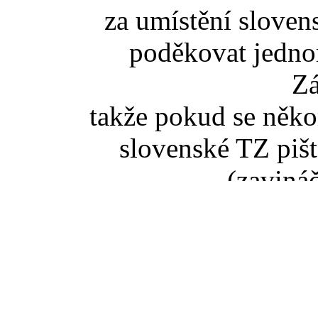
za umístění slove
poděkovat jedno
Z
takže pokud se něko
slovenské TZ pišt
(zaviná
Pokud jste se dostali na t
tak správný vstup je ze