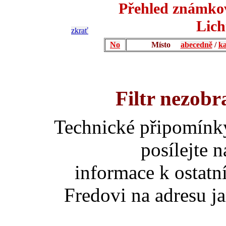
Přehled známkov
Lich
zkrať
No
Místo
abecedně
/
ka
Filtr nezobr
Technické připomínk
posílejte 
informace k ostatn
Fredovi na adresu ja