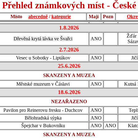
Přehled známkových míst - České
Místo
abecedně
/
kategorie
Mají
Pozn
Okre
1.8.2026
Žďár 
Dřevěná krytá lávka ve Švařci
ANO
Sáza
2.7.2026
Vesec u Sobotky - Liptákov
ANO
Jič
25.6.2026
SKANZENY A MUZEA
Městské muzeum v Čáslavi
ANO
Kutná 
18.6.2026
NEZAŘAZENO
Pavilon pro Reinerovu fresku - Duchcov
ANO
Tepl
Bělohradská sýpka
ANO
Jič
Špejchar v Bukovníku
ANO
ANO
Klat
SKANZENY A MUZEA