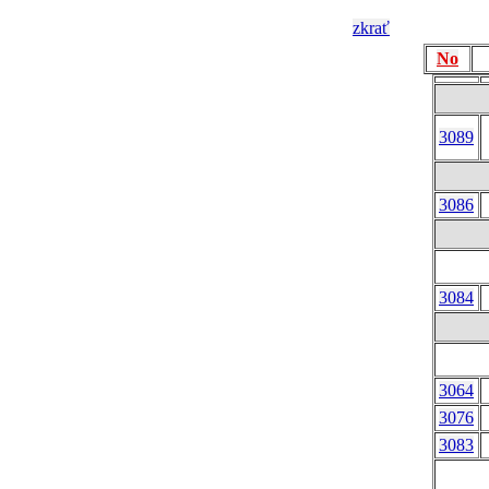
zkrať
No
3089
3086
3084
3064
3076
3083