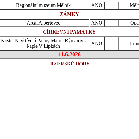
Regionální muzeum Mělník
ANO
Měln
ZÁMKY
Areál Albertovec
ANO
Opa
CÍRKEVNÍ PAMÁTKY
Kostel Navštívení Panny Marie, Rýmařov -
ANO
Brun
kaple V Lipkách
11.6.2026
JIZERSKÉ HORY
Jablone
Informační středisko CHKO Jizerské hory
ANO
Nis
Dům přírody Jizerských hor
ANO
Libe
ARCHEO
Velký Týnec - Hradisko
ANO
Olom
HRADY
Tvrz Pomezná
ANO
Ch
5.6.2026
SKANZENY A MUZEA