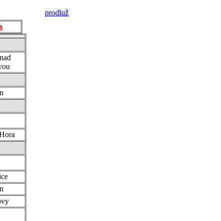
prodluž
s
nad
vou
ín
Hora
ice
ín
ovy