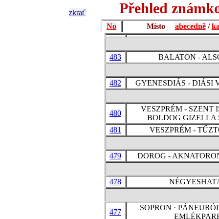
Přehled známko
zkrať
No
Místo
abecedně
/
ka
483
BALATON - AL
482
GYENESDIÁS - DIÁSI
VESZPRÉM - SZENT 
480
BOLDOG GIZELLA
481
VESZPRÉM - TŰZ
479
DOROG - AKNATORO
478
NÉGYESHAT
SOPRON · PÁNEURÓP
477
EMLÉKPAR