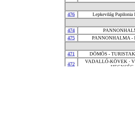
476
Lepkevilág Papilonia
474
PANNONHAL
475
PANNONHALMA - 
471
DÖMÖS - TURISTA
VADALLÓ-KÖVEK · V
472
HEGYSÉG
473
DÖMÖS - DUNAK
457
KIRÁLYRÉT - VÁRHE
458
KIRÁLYRÉT - BÖ
459
KIRÁLYRÉTI HOR
460
BÖRZSÖNY · NAGY-H
461
ZIRCI ARBOR
462
TIHANY - IV. KÁROL