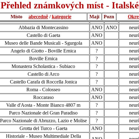
Přehled známkových míst - Italské
Místo
abecedně
/
kategorie
Mají
Pozn
Okre
Abbazia di Montecassino
ANO
ANO
neur
Castello di Gaeta
ANO
neur
Museo delle Bande Musicali - Sgurgola
ANO
neur
Angelo di Giotto - Boville Ernica
?
neur
Boville Ernica
?
neur
Monastera Scholastica - Subiaco
?
neur
Castello di Arco
?
neur
Castello Carafa di Roccella Jonica
?
neur
Roma - Colosseo
ANO
neur
Roccaraso
ANO
neur
Valle d'Aosta - Monte Bianco 4807 m
?
neur
Parco Nazionale del Gran Paradiso
?
neur
Parco Nazionale di Abruzzo, Lazio e Molise
?
neur
Grotta del Turco - Gaeta
ANO
neur
Historiale - Museo Multimediale Della
ANO
neur