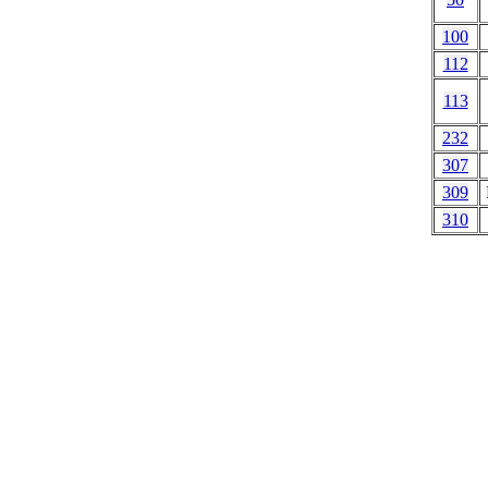
100
112
113
232
307
309
310
Te
informace k
za umístěn
takže pokud se něk