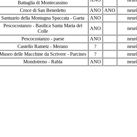
Battaglia di Montecassino
Croce di San Benedetto
ANO
ANO
neur
Santuario della Montagna Spaccata - Gaeta
ANO
neur
Pescocostanzo - Basilica Santa Maria del
ANO
neur
Colle
Pescocostanzo - paese
ANO
neur
Castello Rametz - Merano
?
neur
Museo delle Macchine da Scrivere - Parcines
?
neur
Mondotreno - Rabla
ANO
neur
Počet zobrazených známkových míst : 22
chnické připomínky a informace k českým TZ posílejte na
k8@kreteni
 ostatním státům můžete posílat Fredovi na adresu jardafredo (zavináč)
í slovenských TZ v mapě můžete poděkovat jednomu sběrateli z Nový
omu nezdá umístění nějaké slovenské TZ pište na adresu duricakarol (z
Pokud jste se dostali na tuto stránku z nějakého vyhledávače,
tak správný vstup je ze stránky :
https://k8.kreteni.eu/tz/