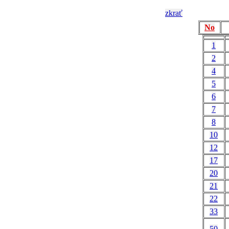
zkrať
No
1
2
4
5
6
7
8
10
12
17
20
21
22
33
50