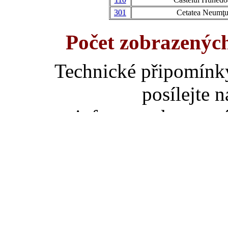
301
Cetatea Neumţu
Počet zobrazenýc
Technické připomínk
posílejte 
informace k ostatn
Fredovi na adresu ja
za umístění slove
poděkovat jedno