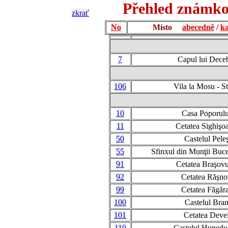
Přehled známko
zkrať
No
Místo
abecedně
/
ka
7
Capul lui Dece
106
Vila la Mosu - St
10
Casa Poporulu
11
Cetatea Sighişoa
50
Castelul Pele
55
Sfinxul din Munţii Buc
91
Cetatea Braşovu
92
Cetatea Răşno
99
Cetatea Făgăr
100
Castelul Bra
101
Cetatea Deve
110
Castelul Hunedo