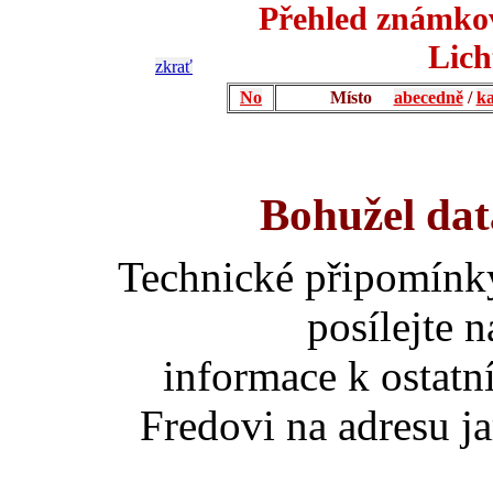
Přehled známkov
Lich
zkrať
No
Místo
abecedně
/
ka
Bohužel dat
Technické připomínk
posílejte 
informace k ostatn
Fredovi na adresu ja