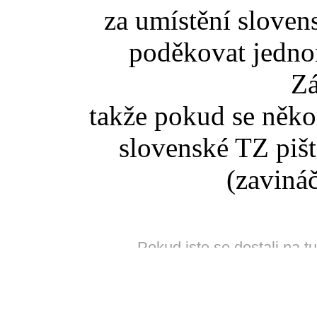
za umístění slove
poděkovat jedno
Z
takže pokud se něko
slovenské TZ pišt
(zaviná
Pokud jste se dostali na t
tak správný vstup je ze