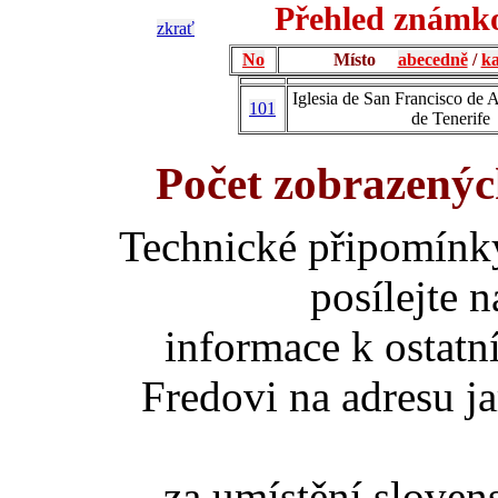
Přehled známko
zkrať
No
Místo
abecedně
/
ka
Iglesia de San Francisco de A
101
de Tenerife
Počet zobrazenýc
Technické připomínk
posílejte 
informace k ostatn
Fredovi na adresu ja
za umístění slove