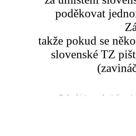
poděkovat jedno
Z
takže pokud se něko
slovenské TZ pišt
(zaviná
Pokud jste se dostali na t
tak správný vstup je ze