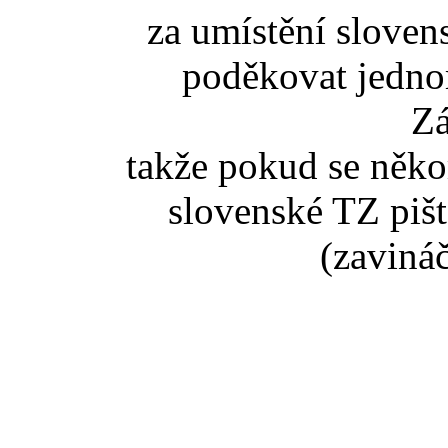
za umístění slove
poděkovat jedno
Z
takže pokud se něko
slovenské TZ pišt
(zaviná
Pokud jste se dostali na t
tak správný vstup je ze