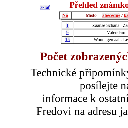
Přehled známko
zkrať
No
Místo
abecedně
/
ka
1
Zaanse Schans - Z
9
Volendam
15
Woudagemaal - L
Počet zobrazenýc
Technické připomínk
posílejte 
informace k ostatn
Fredovi na adresu ja