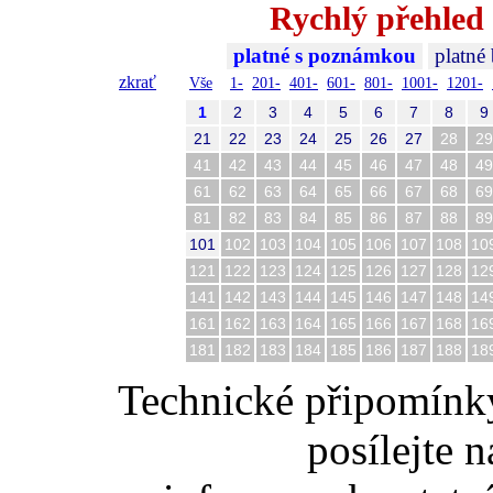
Rychlý přehled 
platné s poznámkou
platné
zkrať
Vše
1-
201-
401-
601-
801-
1001-
1201-
1
2
3
4
5
6
7
8
9
21
22
23
24
25
26
27
28
29
41
42
43
44
45
46
47
48
49
61
62
63
64
65
66
67
68
69
81
82
83
84
85
86
87
88
89
101
102
103
104
105
106
107
108
10
121
122
123
124
125
126
127
128
12
141
142
143
144
145
146
147
148
14
161
162
163
164
165
166
167
168
16
181
182
183
184
185
186
187
188
18
Technické připomínk
posílejte 