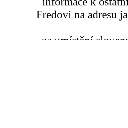
informace k ostatn
Fredovi na adresu ja
za umístění slove
poděkovat jedno
Z
takže pokud se něko
slovenské TZ pišt
(zaviná
Pokud jste se dostali na t