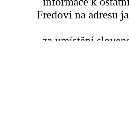
informace k ostatn
Fredovi na adresu ja
za umístění slove
poděkovat jedno
Z
takže pokud se něko
slovenské TZ pišt
(zaviná
Pokud jste se dostali na t