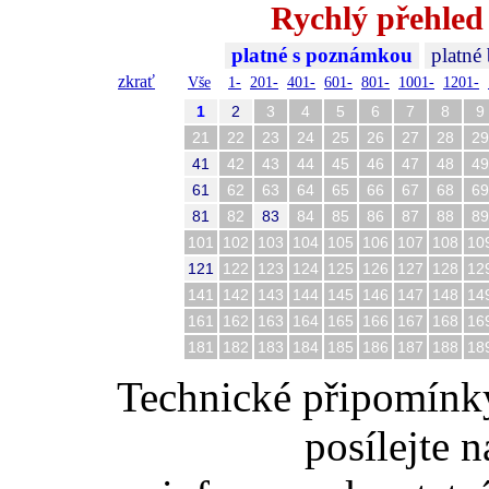
Rychlý přehled 
platné s poznámkou
platné
zkrať
Vše
1-
201-
401-
601-
801-
1001-
1201-
1
2
3
4
5
6
7
8
9
21
22
23
24
25
26
27
28
29
41
42
43
44
45
46
47
48
49
61
62
63
64
65
66
67
68
69
81
82
83
84
85
86
87
88
89
101
102
103
104
105
106
107
108
10
121
122
123
124
125
126
127
128
12
141
142
143
144
145
146
147
148
14
161
162
163
164
165
166
167
168
16
181
182
183
184
185
186
187
188
18
Technické připomínk
posílejte 