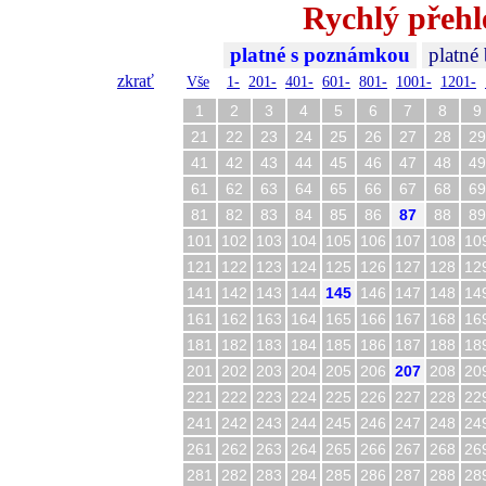
Rychlý přehl
platné s poznámkou
platné
zkrať
Vše
1-
201-
401-
601-
801-
1001-
1201-
1
2
3
4
5
6
7
8
9
21
22
23
24
25
26
27
28
29
41
42
43
44
45
46
47
48
49
61
62
63
64
65
66
67
68
69
81
82
83
84
85
86
87
88
89
101
102
103
104
105
106
107
108
10
121
122
123
124
125
126
127
128
12
141
142
143
144
145
146
147
148
14
161
162
163
164
165
166
167
168
16
181
182
183
184
185
186
187
188
18
201
202
203
204
205
206
207
208
20
221
222
223
224
225
226
227
228
22
241
242
243
244
245
246
247
248
24
261
262
263
264
265
266
267
268
26
281
282
283
284
285
286
287
288
28