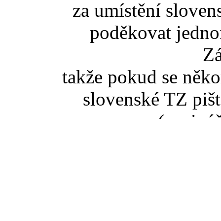
za umístění slove
poděkovat jedno
Z
takže pokud se něko
slovenské TZ pišt
(zaviná
Pokud jste se dostali na t
tak správný vstup je ze