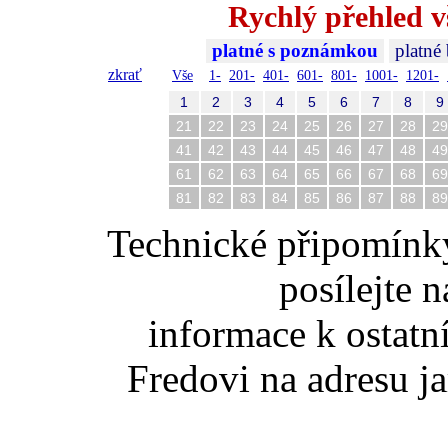
Rychlý přehled v
platné s poznámkou
platné
zkrať
Vše
1-
201-
401-
601-
801-
1001-
1201-
1
2
3
4
5
6
7
8
9
21
22
23
24
25
26
27
28
29
41
42
43
44
45
46
47
48
49
61
62
63
64
65
66
67
68
69
81
82
83
84
85
86
87
88
89
Technické připomínk
posílejte 
informace k ostatn
Fredovi na adresu ja