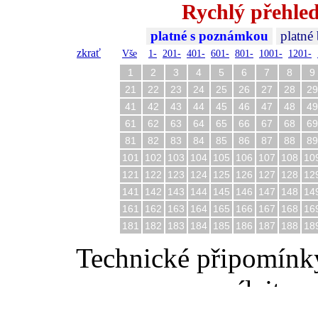
Rychlý přehled
platné s poznámkou
platné
zkrať
Vše
1-
201-
401-
601-
801-
1001-
1201-
1
2
3
4
5
6
7
8
9
21
22
23
24
25
26
27
28
29
41
42
43
44
45
46
47
48
49
61
62
63
64
65
66
67
68
69
81
82
83
84
85
86
87
88
89
101
102
103
104
105
106
107
108
10
121
122
123
124
125
126
127
128
12
141
142
143
144
145
146
147
148
14
161
162
163
164
165
166
167
168
16
181
182
183
184
185
186
187
188
18
Technické připomínk
posílejte 