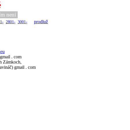
é
ím není
prodluž
1-
2801-
3001-
.eu
 gmail . com
ch Zámkoch,
avináč) gmail . com