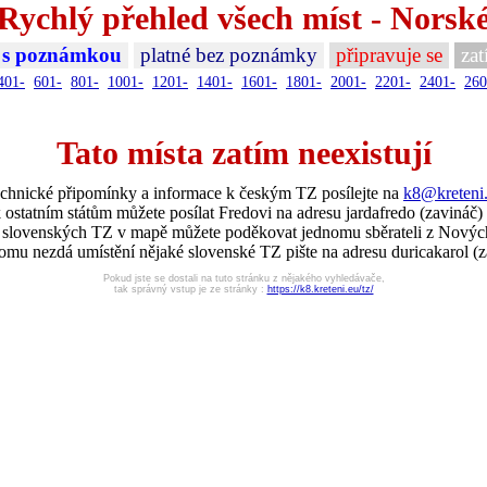
Rychlý přehled všech míst - Norsk
 s poznámkou
platné bez poznámky
připravuje se
zat
401-
601-
801-
1001-
1201-
1401-
1601-
1801-
2001-
2201-
2401-
260
Tato místa zatím neexistují
chnické připomínky a informace k českým TZ posílejte na
k8@kreteni
 ostatním státům můžete posílat Fredovi na adresu jardafredo (zavináč)
í slovenských TZ v mapě můžete poděkovat jednomu sběrateli z Nový
omu nezdá umístění nějaké slovenské TZ pište na adresu duricakarol (z
Pokud jste se dostali na tuto stránku z nějakého vyhledávače,
tak správný vstup je ze stránky :
https://k8.kreteni.eu/tz/