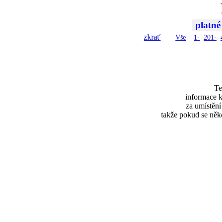
platné
zkrať
Vše
1-
201-
Te
informace k
za umístěn
takže pokud se něk