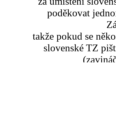
za umístění slove
poděkovat jedno
Z
takže pokud se něko
slovenské TZ pišt
(zaviná
Pokud jste se dostali na t
tak správný vstup je ze