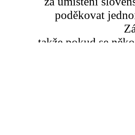
za umístění slove
poděkovat jedno
Z
takže pokud se něko
slovenské TZ pišt
(zaviná
Pokud jste se dostali na t
tak správný vstup je ze