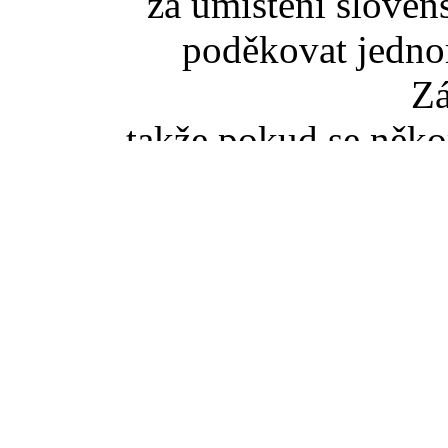
za umístění slove
poděkovat jedno
Z
takže pokud se něko
slovenské TZ pišt
(zaviná
Pokud jste se dostali na t
tak správný vstup je ze