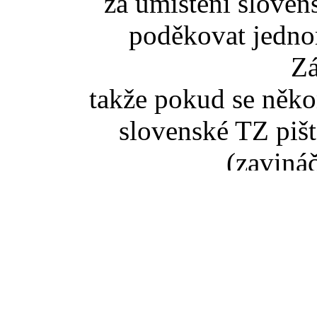
za umístění slove
poděkovat jedno
Z
takže pokud se něko
slovenské TZ pišt
(zaviná
Pokud jste se dostali na t
tak správný vstup je ze