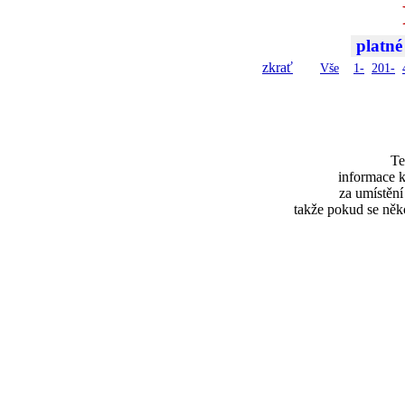
platné
zkrať
Vše
1-
201-
Te
informace k
za umístěn
takže pokud se něk