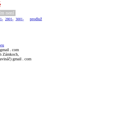
é
ím není
prodluž
1-
2801-
3001-
.eu
 gmail . com
ch Zámkoch,
avináč) gmail . com