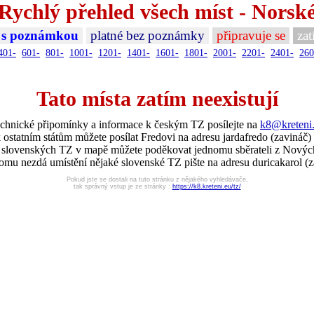
Rychlý přehled všech míst - Norsk
 s poznámkou
platné bez poznámky
připravuje se
zat
401-
601-
801-
1001-
1201-
1401-
1601-
1801-
2001-
2201-
2401-
260
Tato místa zatím neexistují
chnické připomínky a informace k českým TZ posílejte na
k8@kreteni
 ostatním státům můžete posílat Fredovi na adresu jardafredo (zavináč)
í slovenských TZ v mapě můžete poděkovat jednomu sběrateli z Nový
omu nezdá umístění nějaké slovenské TZ pište na adresu duricakarol (z
Pokud jste se dostali na tuto stránku z nějakého vyhledávače,
tak správný vstup je ze stránky :
https://k8.kreteni.eu/tz/