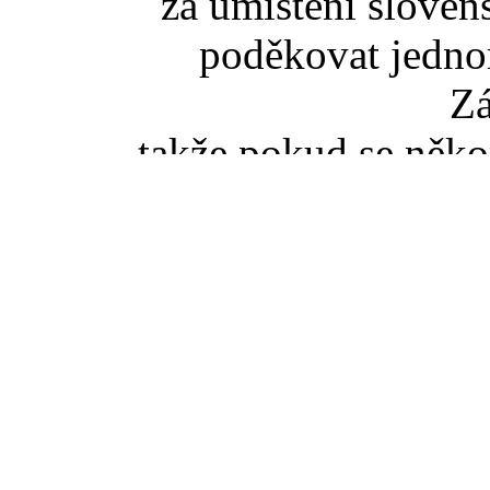
za umístění slove
poděkovat jedno
Z
takže pokud se něko
slovenské TZ pišt
(zaviná
Pokud jste se dostali na t
tak správný vstup je ze