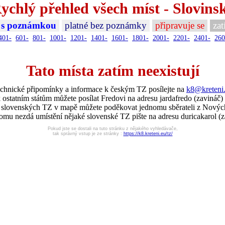
ychlý přehled všech míst - Slovins
 s poznámkou
platné bez poznámky
připravuje se
zat
401-
601-
801-
1001-
1201-
1401-
1601-
1801-
2001-
2201-
2401-
260
Tato místa zatím neexistují
chnické připomínky a informace k českým TZ posílejte na
k8@kreteni
 ostatním státům můžete posílat Fredovi na adresu jardafredo (zavináč)
í slovenských TZ v mapě můžete poděkovat jednomu sběrateli z Nový
omu nezdá umístění nějaké slovenské TZ pište na adresu duricakarol (z
Pokud jste se dostali na tuto stránku z nějakého vyhledávače,
tak správný vstup je ze stránky :
https://k8.kreteni.eu/tz/