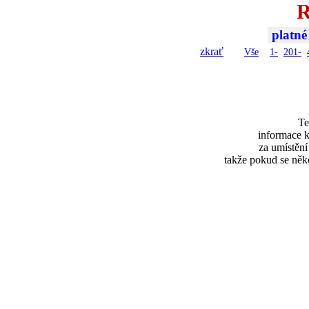
R
platné
zkrať
Vše
1-
201-
Te
informace k
za umístěn
takže pokud se něk