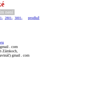
ké
ím není
prodluž
1-
2801-
3001-
.eu
 gmail . com
ch Zámkoch,
avináč) gmail . com