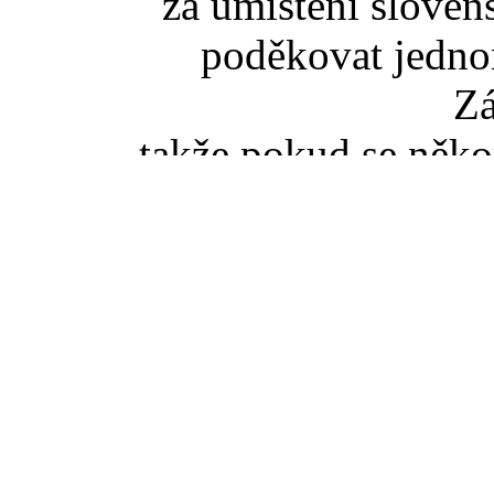
za umístění slove
poděkovat jedno
Z
takže pokud se něko
slovenské TZ pišt
(zaviná
Pokud jste se dostali na t
tak správný vstup je ze