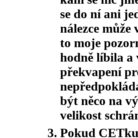
se do ní ani j
nálezce může v
to moje pozorn
hodně líbila a
překvapení pr
nepředpokláda
být něco na v
velikost schrá
Pokud CETku 