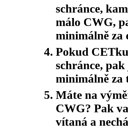
schránce, kam 
málo CWG, pa
minimálně za
Pokud CETku n
schránce, pak
minimálně za
Máte na výměn
CWG? Pak vaš
vítaná a nechá