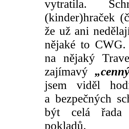
vytratila. S
(kinder)hraček (
že už ani nedělaj
nějaké to CWG. 
na nějaký Trav
zajímavý
„cenn
jsem viděl hod
a bezpečných sc
být celá řada
pokladů.