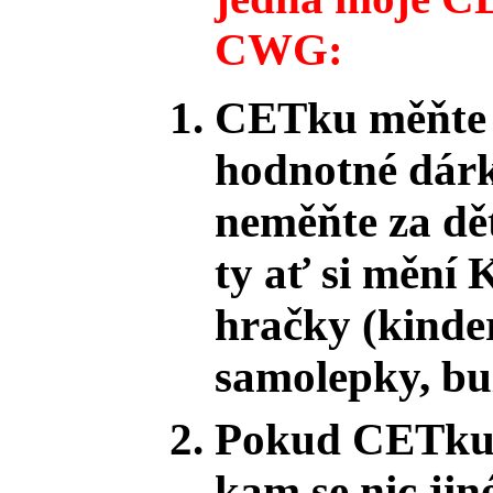
CWG:
CETku měňte 
hodnotné dárk
neměňte za dě
ty ať si mění 
hračky (kinder
samolepky, buž
Pokud CETku n
kam se nic jin