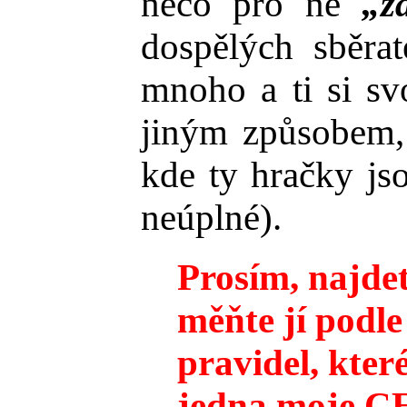
něco pro ně
„z
dospělých sběrat
mnoho a ti si svo
jiným způsobem,
kde ty hračky js
neúplné).
Prosím, najde
měňte jí podle
pravidel, které
jedna moje CE