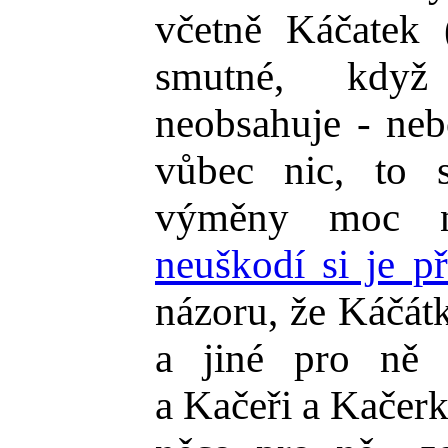
včetně Káčatek (
smutné, kdy
neobsahuje - ne
vůbec nic, to 
výměny moc n
neuškodí si je p
názoru, že Káčátk
a jiné pro n
a Kačeři a Kačerk