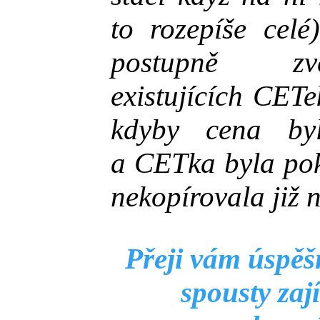
to rozepíše cel
postupně zv
existujících CETe
kdyby cena b
a CETka byla po
nekopírovala již n
Přeji vám úspěš
spousty za