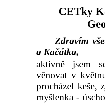
CETky K8
Geo
Zdravím všech
a Kačátka,
aktivně jsem s
věnovat v květn
procházel keše, z
myšlenka - úscho