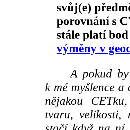
svůj(e) předmě
porovnání s C
stále platí bod
výměny v geo
A pokud by se
k mé myšlence a c
nějakou CETku,
tvaru, velikosti,
stačí když na ní