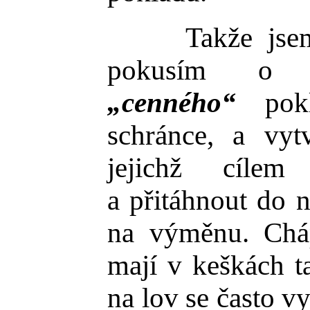
Takže jsem js
pokusím o o
„cenného“
pokl
schránce, a vyt
jejichž cílem
a přitáhnout do 
na výměnu. Cháp
mají v keškách t
na lov se často v