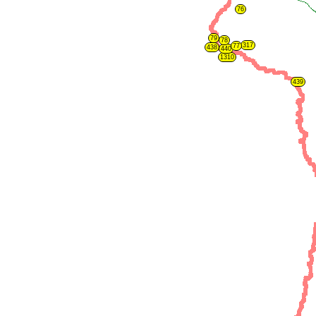
76
79
78
317
77
438
440
1310
439