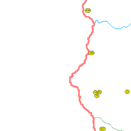
436
248
72
81
74
75
437