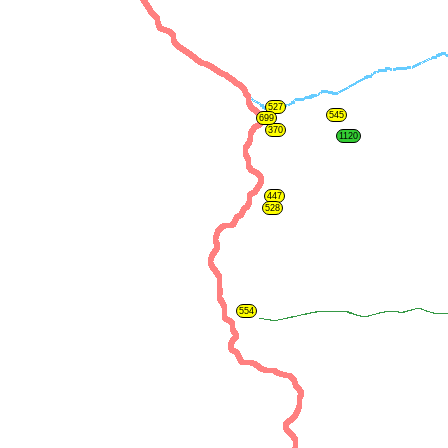
527
545
699
370
1120
447
528
554