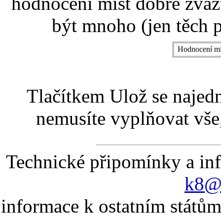
hodnocení míst dobře zvaž
být mnoho (jen těch p
Hodnocení mí
Tlačítkem Ulož se najed
nemusíte vyplňovat vše,
Technické připomínky a in
k8@k
informace k ostatním státům