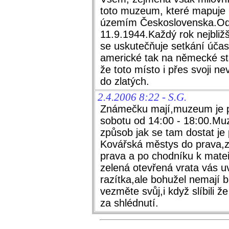
toto muzeum, které mapuje hi
územím Československa.Ode
11.9.1944.Každý rok nejbližš
se uskutečňuje setkání účastn
americké tak na německé sta
že toto místo i přes svoji n
do zlatých.
2.4.2006 8:22 - S.G.
Známečku mají,muzeum je p
sobotu od 14:00 - 18:00.Muz
způsob jak se tam dostat je
Kovářská městys do prava,za
prava a po chodníku k mateř
zelená otevřená vrata vás uv
razítka,ale bohužel nemají ba
vezměte svůj,i když slíbili 
za shlédnutí.