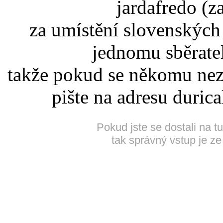
jardafredo (z
za umístění slovenskýc
jednomu sběrate
takže pokud se někomu nez
pište na adresu duric
Pokud jste se dostali na t
tak správný vstup je ze