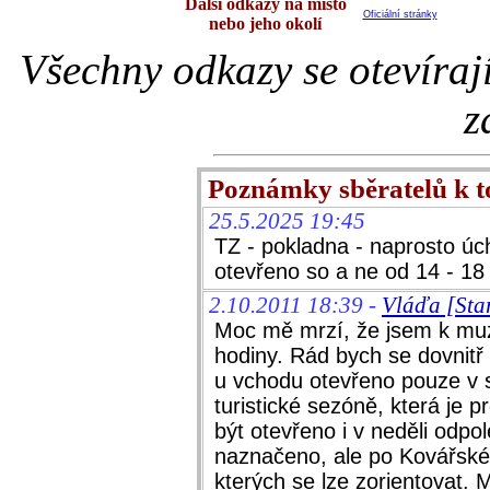
Další odkazy na místo
Oficiální stránky
nebo jeho okolí
Všechny odkazy se otevíraj
z
Poznámky sběratelů k 
25.5.2025 19:45
TZ - pokladna - naprosto ú
otevřeno so a ne od 14 - 18 
2.10.2011 18:39 -
Vláďa [Sta
Moc mě mrzí, že jsem k muze
hodiny. Rád bych se dovnitř 
u vchodu otevřeno pouze v s
turistické sezóně, která je p
být otevřeno i v neděli odpo
naznačeno, ale po Kovářské
kterých se lze zorientovat.