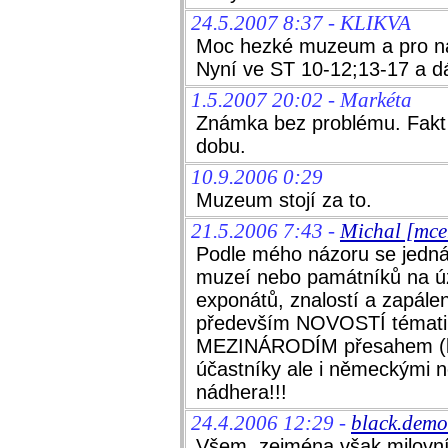
24.5.2007 8:37 - KLIKVA
Moc hezké muzeum a pro návš
Nyní ve ST 10-12;13-17 a 
1.5.2007 20:02 - Markéta
Známka bez problému. Fakt p
dobu.
10.9.2006 0:29
Muzeum stojí za to.
21.5.2006 7:43 -
Michal [mce
Podle mého názoru se jedná 
muzeí nebo památníků na 
exponátů, znalostí a zapále
především NOVOSTÍ tématiky 
MEZINÁRODÍM přesahem (ko
účastníky ale i německými n
nádhera!!!
24.4.2006 12:29 -
black.demo
Všem, zejména však milovník