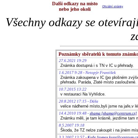
Další odkazy na místo
Oficiální stránky
nebo jeho okolí
Všechny odkazy se otevíraj
z
Poznámky sběratelů k tomuto známk
27.6.2021 19:29
Známka dostupná i s TN v IC u přehrady.
1.6.2017 9:28 - Netopýr František
Známka zakoupena v IC (po plošném zvýšení
přehradu. Paráda, Zlaté místo zasloužené.
10.7.2015 13:22
v restauraci Na Vyhlídce.
20.8.2012 17:15 - Dáša
velice nádherné místo,byli jsme na jaře,v 
14.4.2010 19:48 -
shama [shama@centrum.cz]
Známku měli, je tam krásně, jezdíme tam n
8.5.2007 19:18
Škoda, že TZ nelze zakoupit i na jiném mís
3.3.2007 13:57 -
Kuře [tomas.kure@centrum.cz