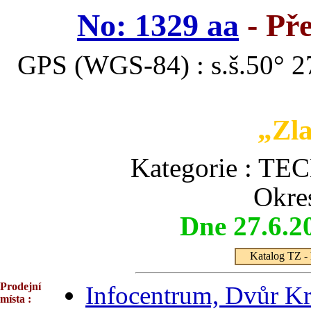
No: 1329 aa
- Př
GPS (WGS-84) : s.š.50° 27
„Zla
Kategorie : 
Okre
Dne 27.6.2
Katalog TZ - 
Prodejní
Infocentrum, Dvůr Kr
místa :