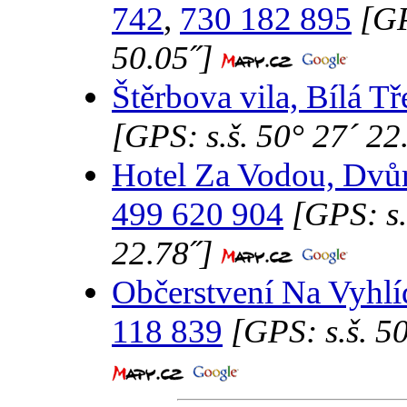
742
,
730 182 895
[GP
50.05˝]
Štěrbova vila, Bílá T
[GPS: s.š. 50° 27´ 22.
Hotel Za Vodou, Dvů
499 620 904
[GPS: s.
22.78˝]
Občerstvení Na Vyhlí
118 839
[GPS: s.š. 50