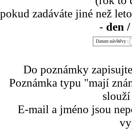
(rok to
pokud zadáváte jiné než leto
-
den /
Datum návštěvy :
Do poznámky zapisujte 
Poznámka typu "mají znám
slouží
E-mail a jméno jsou nep
vy