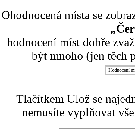
Ohodnocená místa se zobrazí
„Čer
hodnocení míst dobře zvaž
být mnoho (jen těch p
Hodnocení mí
Tlačítkem Ulož se najed
nemusíte vyplňovat vše,