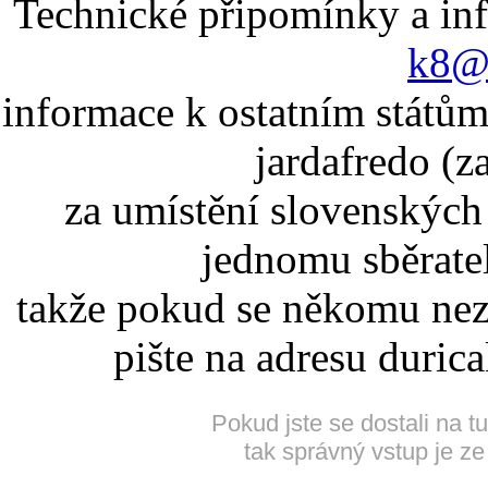
Technické připomínky a in
k8@k
informace k ostatním státům
jardafredo (z
za umístění slovenskýc
jednomu sběrate
takže pokud se někomu nez
pište na adresu duric
Pokud jste se dostali na t
tak správný vstup je ze