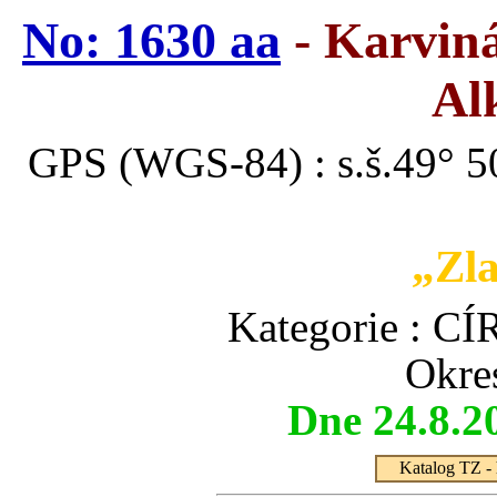
No: 1630 aa
- Karviná
Al
GPS (WGS-84) : s.š.49° 50
„Zla
Kategorie :
Okre
Dne 24.8.2
Katalog TZ - 