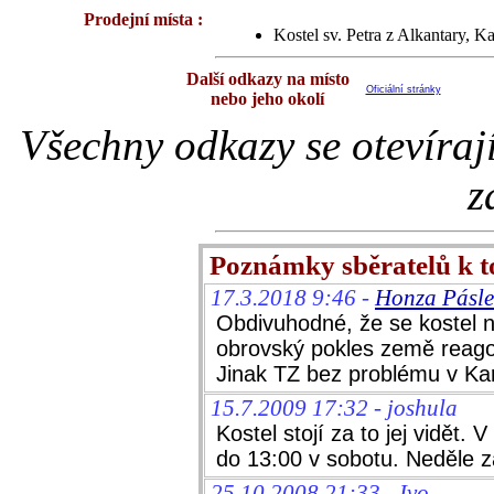
Prodejní místa :
Kostel sv. Petra z Alkantary, K
Další odkazy na místo
Oficiální stránky
nebo jeho okolí
Všechny odkazy se otevíraj
z
Poznámky sběratelů k 
17.3.2018 9:46 -
Honza Pásle
Obdivuhodné, že se kostel ne
obrovský pokles země reagova
Jinak TZ bez problému v Kar
15.7.2009 17:32 - joshula
Kostel stojí za to jej vidět.
do 13:00 v sobotu. Neděle z
25.10.2008 21:33 - Ivo