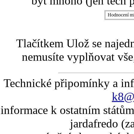
být mnoho (jen těch p
Hodnocení mí
Tlačítkem Ulož se najed
nemusíte vyplňovat vše,
Technické připomínky a in
k8@k
informace k ostatním státům
jardafredo (z