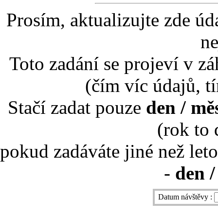
Prosím, aktualizujte zde úd
ne
Toto zadání se projeví v záh
(čím víc údajů, t
Stačí zadat pouze
den / mě
(rok to
pokud zadáváte jiné než leto
-
den /
Datum návštěvy :