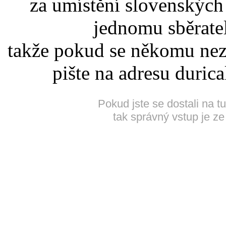
za umístění slovenskýc
jednomu sběrate
takže pokud se někomu nez
pište na adresu duric
Pokud jste se dostali na t
tak správný vstup je ze