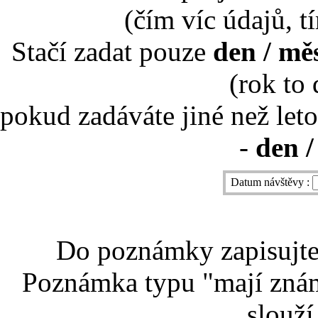
(čím víc údajů, t
Stačí zadat pouze
den / mě
(rok to
pokud zadáváte jiné než leto
-
den /
Datum návštěvy :
Do poznámky zapisujte 
Poznámka typu "mají znám
slouží