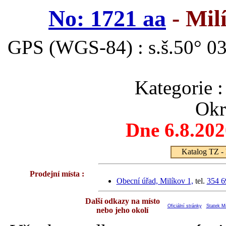
No: 1721 aa
- Mil
GPS (WGS-84) : s.š.50° 03
Kategori
Okr
Dne 6.8.20
Katalog TZ - 
Prodejní místa :
Obecní úřad, Milíkov 1,
tel.
354 6
Další odkazy na místo
Oficiální stránky
Statek Mi
nebo jeho okolí