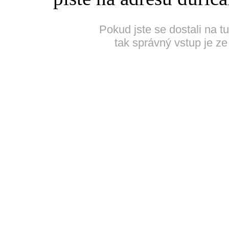
Pokud jste se dostali na t
tak správný vstup je ze