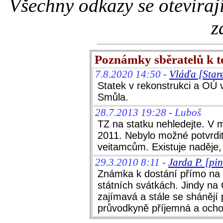
Všechny odkazy se otevíraj
z
Poznámky sběratelů k 
7.8.2020 14:50 -
Vláďa [Star
Statek v rekonstrukci a OÚ
Smůla.
28.7.2013 19:28 - Luboš
TZ na statku nehledejte. V m
2011. Nebylo možné potvrdit 
veitamcům. Existuje naděje,
29.3.2010 8:11 -
Jarda P. [pi
Známka k dostání přímo na s
státních svátkách. Jindy na
zajímavá a stále se shánějí 
průvodkyně příjemná a ocho