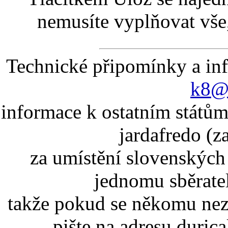
nemusíte vyplňovat vše,
Technické připomínky a in
k8@k
informace k ostatním státům
jardafredo (z
za umístění slovenskýc
jednomu sběrate
takže pokud se někomu nez
pište na adresu duric