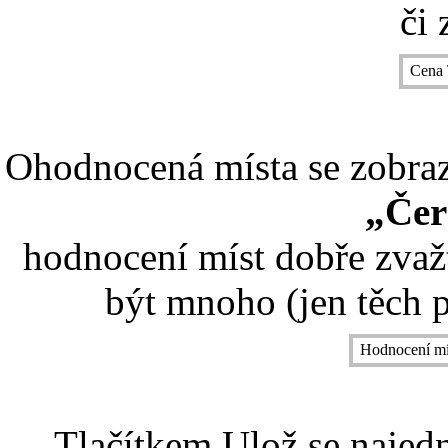
či 
Cena 
Ohodnocená místa se zobrazí
„Čer
hodnocení míst dobře zvaž
být mnoho (jen těch p
Hodnocení mí
Tlačítkem Ulož se najed