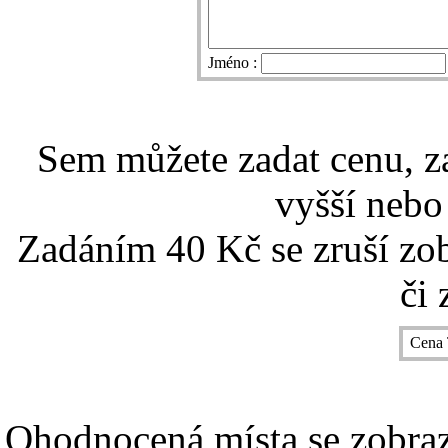
Jméno :
Sem můžete zadat cenu, z
vyšší nebo
Zadáním 40 Kč se zruší zo
či 
Cena 
Ohodnocená místa se zobrazí