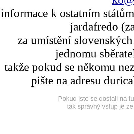
informace k ostatním státům
jardafredo (z
za umístění slovenskýc
jednomu sběrate
takže pokud se někomu nez
pište na adresu duric
Pokud jste se dostali na t
tak správný vstup je ze