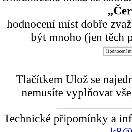
„Čer
hodnocení míst dobře zvaž
být mnoho (jen těch p
Hodnocení mí
Tlačítkem Ulož se najed
nemusíte vyplňovat vše,
Technické připomínky a in
k8@k