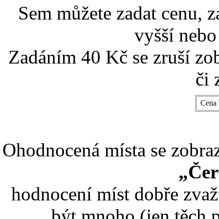
Sem můžete zadat cenu, z
vyšší nebo
Zadáním 40 Kč se zruší zo
či 
Cena 
Ohodnocená místa se zobrazí
„Čer
hodnocení míst dobře zvaž
být mnoho (jen těch p