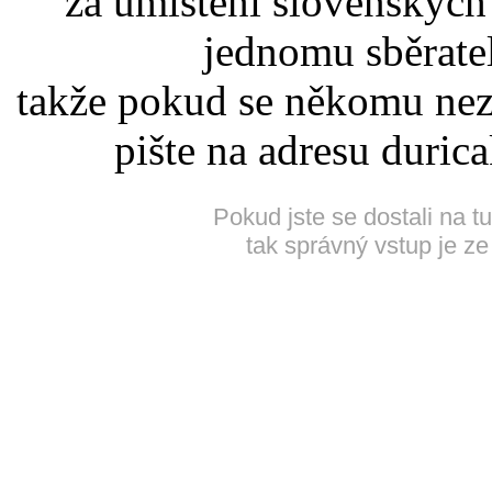
za umístění slovenskýc
jednomu sběrate
takže pokud se někomu nez
pište na adresu duric
Pokud jste se dostali na t
tak správný vstup je ze