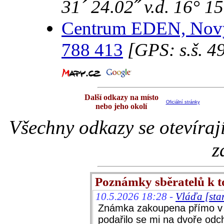
31´ 24.02˝ v.d. 16° 15
Centrum EDEN, Nový
788 413
[GPS: s.š. 49
Další odkazy na místo
Oficiální stránky
nebo jeho okolí
Všechny odkazy se otevíraj
z
Poznámky sběratelů k 
10.5.2026 18:28 -
Vláďa [sta
Známka zakoupena přímo v c
podařilo se mi na dvoře od