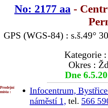
No: 2177 aa
- Cent
Per
GPS (WGS-84) : s.š.49° 30
Kategori
Okres : Ž
Dne 6.5.2
Prodejní
Infocentrum, Bystřic
místa :
náměstí 1,
tel.
566 59