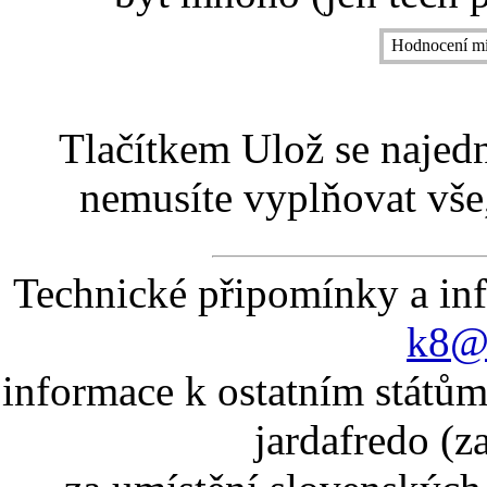
Hodnocení mí
Tlačítkem Ulož se najed
nemusíte vyplňovat vše,
Technické připomínky a in
k8@k
informace k ostatním státům
jardafredo (z