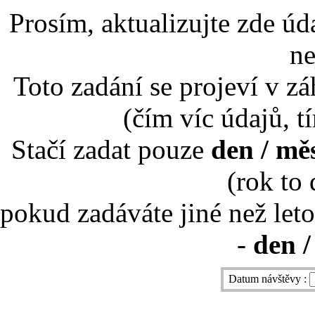
Prosím, aktualizujte zde úd
ne
Toto zadání se projeví v záh
(čím víc údajů, t
Stačí zadat pouze
den / mě
(rok to
pokud zadáváte jiné než leto
-
den /
Datum návštěvy :