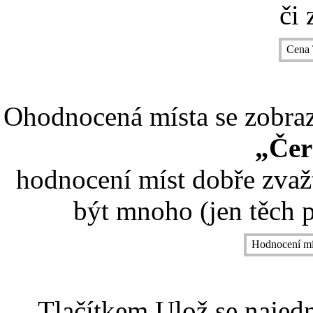
či 
Cena 
Ohodnocená místa se zobrazí
„Čer
hodnocení míst dobře zvaž
být mnoho (jen těch p
Hodnocení mí
Tlačítkem Ulož se najed