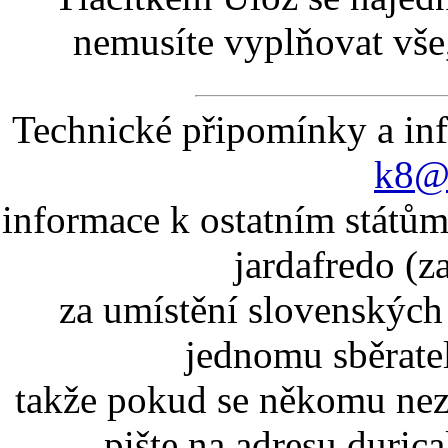
nemusíte vyplňovat vše,
Technické připomínky a in
k8@k
informace k ostatním státům
jardafredo (z
za umístění slovenskýc
jednomu sběrate
takže pokud se někomu nez
pište na adresu duric