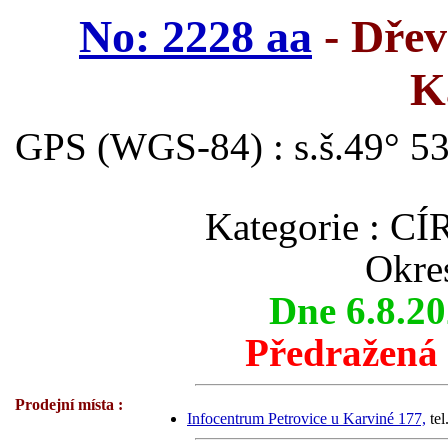
No: 2228 aa
- Dřev
K
GPS (WGS-84) : s.š.49° 53
Kategorie :
Okre
Dne 6.8.2
Předražená
Prodejní místa :
Infocentrum Petrovice u Karviné 177,
tel