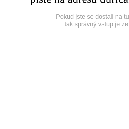
Pokud jste se dostali na t
tak správný vstup je ze