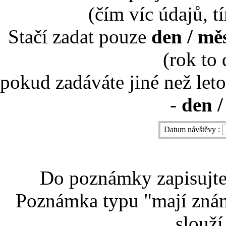
(čím víc údajů, t
Stačí zadat pouze
den / mě
(rok to
pokud zadáváte jiné než leto
-
den /
Datum návštěvy :
Do poznámky zapisujte 
Poznámka typu "mají znám
slouží