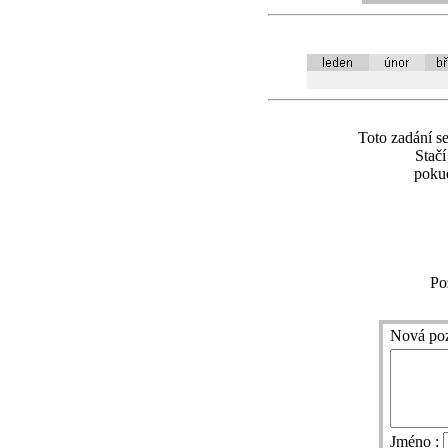
Toto zadání se
Stač
pokud
Po
Nová po
Jméno :