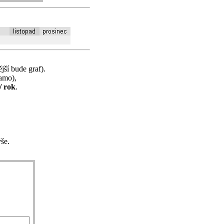
jší bude graf).
samo),
/ rok
.
še.