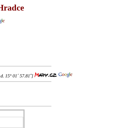
 Hradce
.d. 15° 01´ 57.81˝]