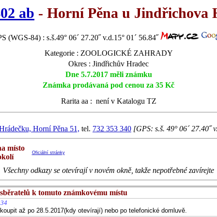
402 ab
- Horní Pěna u Jindřichova
S (WGS-84) : s.š.49° 06´ 27.20˝ v.d.15° 01´ 56.84˝
Kategorie : ZOOLOGICKÉ ZAHRADY
Okres : Jindřichův Hradec
Dne 5.7.2017 měli známku
Známka prodávaná pod cenou za 35 Kč
Rarita aa :
není v Katalogu TZ
Hrádečku, Horní Pěna 51,
tel.
732 353 340
[GPS: s.š. 49° 06´ 27.40˝ v
na místo
Oficiální stránky
okolí
Všechny odkazy se otevírají v novém okně, takže nepotřebné zavírejte
sběratelů k tomuto známkovému místu
:34
oupit až po 28.5.2017(kdy otevírají) nebo po telefonické domluvě.