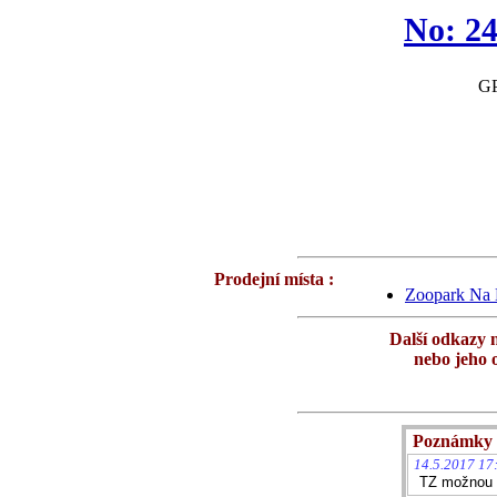
No: 2
GP
Prodejní místa :
Zoopark Na 
Další odkazy 
nebo jeho 
Poznámky 
14.5.2017 17
TZ možnou k