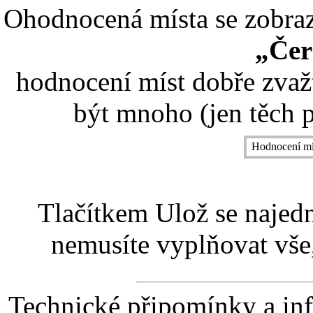
Ohodnocená místa se zobrazí
„Čer
hodnocení míst dobře zvaž
být mnoho (jen těch p
Hodnocení mí
Tlačítkem Ulož se najed
nemusíte vyplňovat vše,
Technické připomínky a in