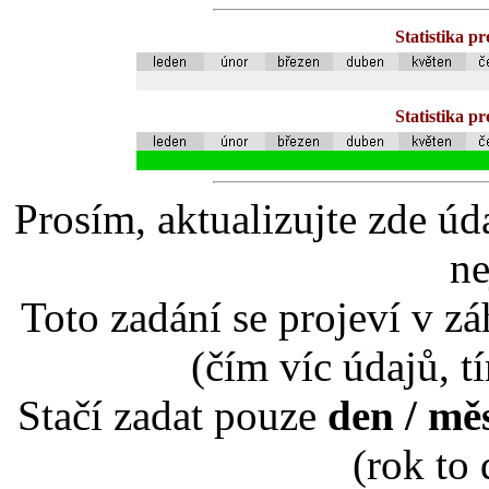
Statistika p
Statistika p
Prosím, aktualizujte zde úd
ne
Toto zadání se projeví v záh
(čím víc údajů, t
Stačí zadat pouze
den / mě
(rok to