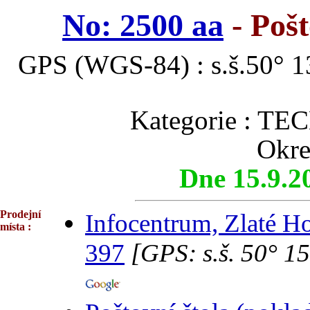
No: 2500 aa
- Pošt
GPS (WGS-84) : s.š.50° 13
Kategorie : 
Okre
Dne 15.9.2
Prodejní
Infocentrum, Zlaté H
místa :
397
[GPS: s.š. 50° 15