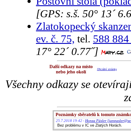
Poštovní štola (pokla
[GPS: s.š. 50° 13´ 6.6
Zlatokopecký skanzen
ev. č. 75,
tel.
588 884
17° 22´ 0.77˝]
Další odkazy na místo
Oficiální stránky
nebo jeho okolí
Všechny odkazy se otevíraj
z
Poznámky sběratelů k tomuto známk
25.7.2018 19:42 -
Honza Pásler [janpasler@se
Bez problému v IC ve Zlatých Horách.