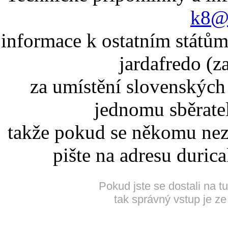
k8@k
informace k ostatním státům
jardafredo (z
za umístění slovenskýc
jednomu sběrate
takže pokud se někomu nez
pište na adresu duric
Pokud jste se dostali na t
tak správný vstup je ze