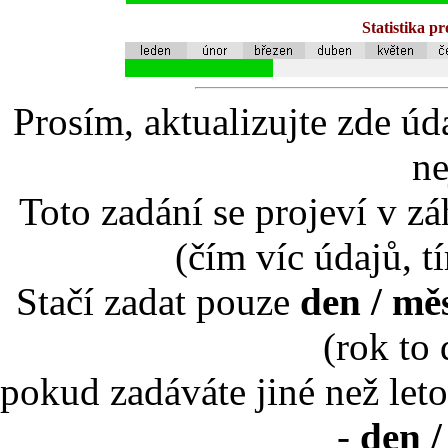
Statistika p
Prosím, aktualizujte zde úd
ne
Toto zadání se projeví v záh
(čím víc údajů, t
Stačí zadat pouze
den / mě
(rok to
pokud zadáváte jiné než leto
-
den /