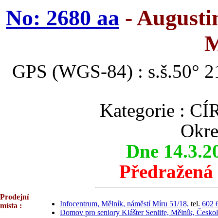
No: 2680 aa
- Augustin
M
GPS (WGS-84) : s.š.50° 21
Kategorie :
Okre
Dne 14.3.2
Předražená
Prodejní
Infocentrum, Mělník, náměstí Míru 51/18,
tel.
602 
místa :
Domov pro seniory Klášter Senlife, Mělník, Českol