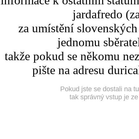
informace k ostatním státům
jardafredo (z
za umístění slovenskýc
jednomu sběrate
takže pokud se někomu nez
pište na adresu duric
Pokud jste se dostali na t
tak správný vstup je ze