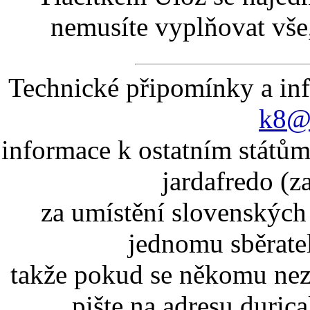
nemusíte vyplňovat vše,
Technické připomínky a in
k8@k
informace k ostatním státům
jardafredo (z
za umístění slovenskýc
jednomu sběrate
takže pokud se někomu nez
pište na adresu duric