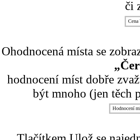
či 
Cena 
Ohodnocená místa se zobrazí
„Čer
hodnocení míst dobře zvaž
být mnoho (jen těch p
Hodnocení mí
Tlačítkem Ulož se najed