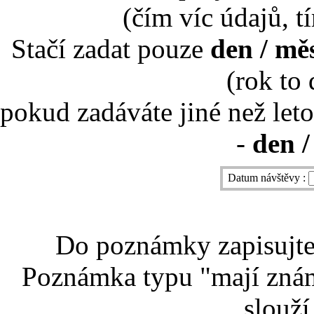
(čím víc údajů, t
Stačí zadat pouze
den / mě
(rok to
pokud zadáváte jiné než leto
-
den /
Datum návštěvy :
Do poznámky zapisujte 
Poznámka typu "mají znám
slouží